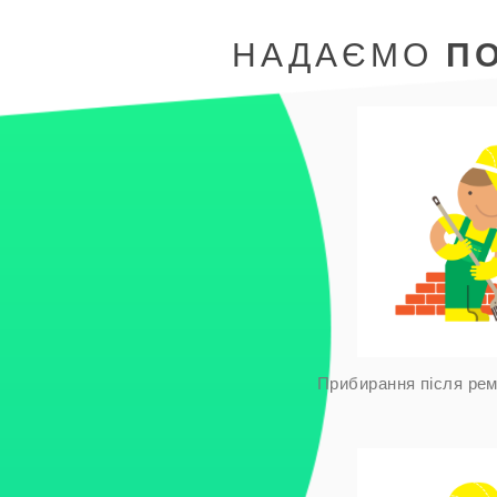
НАДАЄМО
П
Прибирання після рем