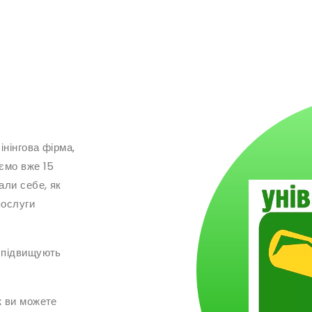
нінгова фірма,
юємо вже 15
али себе, як
послуги
і підвищують
ж ви можете