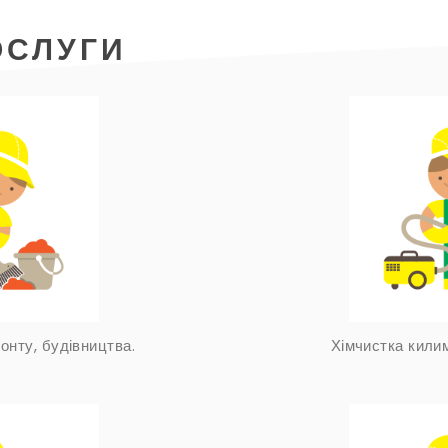
ОСЛУГИ
онту, будівництва.
Хімчистка килим