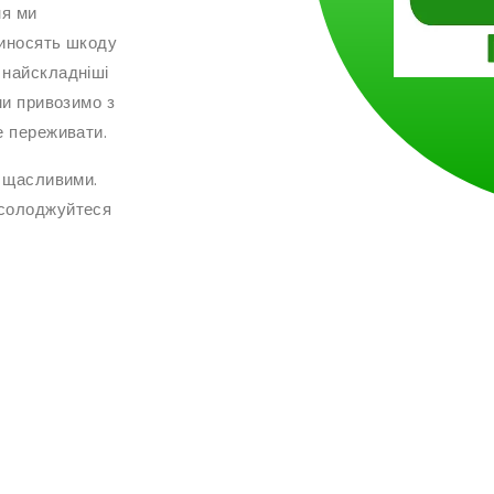
ня ми
риносять шкоду
 найскладніші
ми привозимо з
е переживати.
в щасливими.
асолоджуйтеся