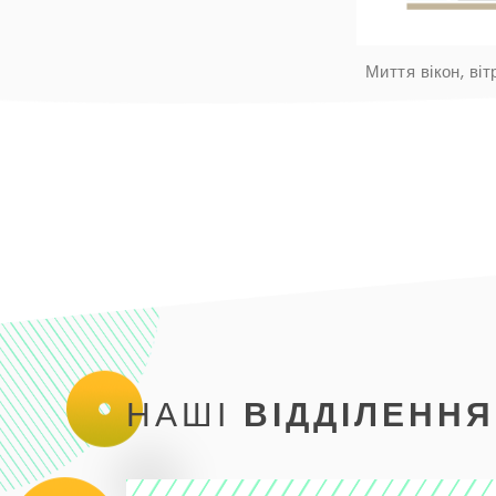
Миття вікон, віт
НАШІ
ВІДДІЛЕННЯ